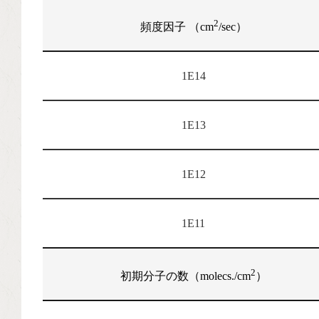
2
頻度因子 （cm
/sec）
1E14
1E13
1E12
1E11
2
初期分子の数（molecs./cm
）